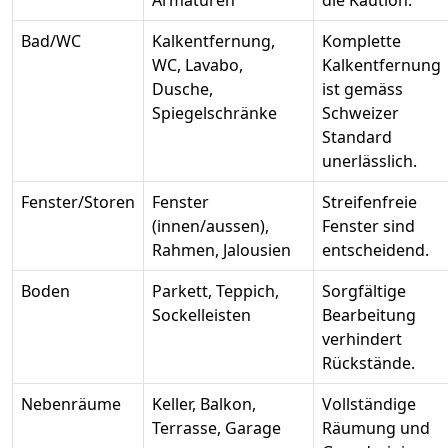
Armaturen
die Kaution.
Bad/WC
Kalkentfernung,
Komplette
WC, Lavabo,
Kalkentfernung
Dusche,
ist gemäss
Spiegelschränke
Schweizer
Standard
unerlässlich.
Fenster/Storen
Fenster
Streifenfreie
(innen/aussen),
Fenster sind
Rahmen, Jalousien
entscheidend.
Boden
Parkett, Teppich,
Sorgfältige
Sockelleisten
Bearbeitung
verhindert
Rückstände.
Nebenräume
Keller, Balkon,
Vollständige
Terrasse, Garage
Räumung und