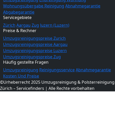
Wohnungsübergabe Reinigung
Abnahmegarantie
Abgabegarantie
Servicegebiete
Zürich
Aargau
Zug
luzern (Luzern)
Preise & Rechner
Umzugsreinigungspreise Zurich
Umzugsreinigungspreise Aargau
Umzugsreinigungspreise Luzern
Umzugsreinigungspreise Zug
Häufig gestellte Fragen
Umzugsreinigung
Reinigungsservice
Abnahmegarantie
Kosten Und Preise
©Urheberrecht 2025 Umzugsreinigung & Polsterreinigung
Zürich – Servicefinders | Alle Rechte vorbehalten