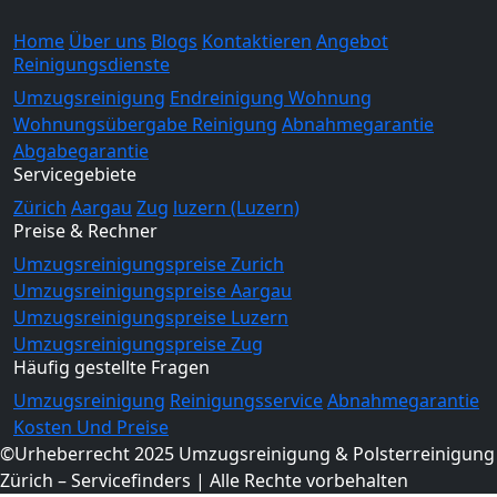
Home
Über uns
Blogs
Kontaktieren
Angebot
Reinigungsdienste
Umzugsreinigung
Endreinigung Wohnung
Wohnungsübergabe Reinigung
Abnahmegarantie
Abgabegarantie
Servicegebiete
Zürich
Aargau
Zug
luzern (Luzern)
Preise & Rechner
Umzugsreinigungspreise Zurich
Umzugsreinigungspreise Aargau
Umzugsreinigungspreise Luzern
Umzugsreinigungspreise Zug
Häufig gestellte Fragen
Umzugsreinigung
Reinigungsservice
Abnahmegarantie
Kosten Und Preise
©Urheberrecht 2025 Umzugsreinigung & Polsterreinigung
Zürich – Servicefinders | Alle Rechte vorbehalten