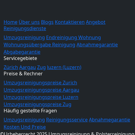
Home
Über uns
Blogs
Kontaktieren
Angebot
Reinigungsdienste
Umzugsreinigung
Endreinigung Wohnung
Wohnungsübergabe Reinigung
Abnahmegarantie
Abgabegarantie
Servicegebiete
Zürich
Aargau
Zug
luzern (Luzern)
Preise & Rechner
Umzugsreinigungspreise Zurich
Umzugsreinigungspreise Aargau
Umzugsreinigungspreise Luzern
Umzugsreinigungspreise Zug
Häufig gestellte Fragen
Umzugsreinigung
Reinigungsservice
Abnahmegarantie
Kosten Und Preise
©Urheberrecht 2025 Umzugsreinigung & Polsterreinigung